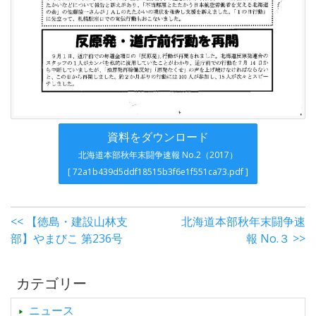
資料をダウンロード
北海道本部秋年末闘争速報 No.2（2017）
[ 72a1b439d5ddf18515b3f6e1f551ca73.pdf ]
<< 【徳島・建設山林支
北海道本部秋年末闘争速
部】やまびこ 第236号
報 No.３ >>
カテゴリー
ニュース