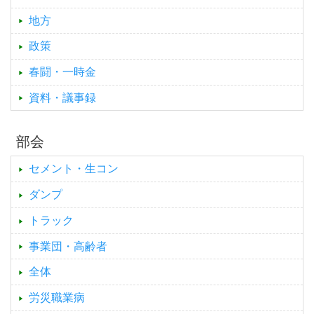
地方
政策
春闘・一時金
資料・議事録
部会
セメント・生コン
ダンプ
トラック
事業団・高齢者
全体
労災職業病