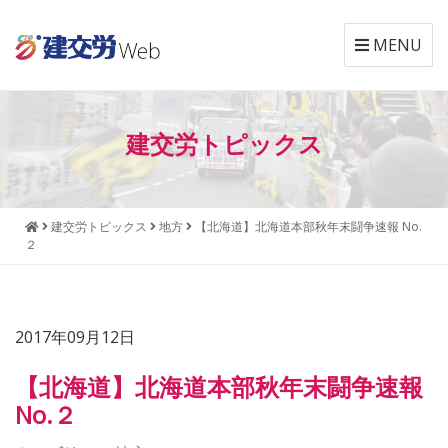
MENU
本
メ
文
ニ
建交労トピックス
へ
ュ
ジ
ー
ャ
へ
ン
ジ
建交労トピックス
地方
【北海道】北海道本部秋年末闘争速報 No.
プ
ャ
２
す
ン
る
プ
す
る
2017年09月12日
【北海道】北海道本部秋年末闘争速報
No.２