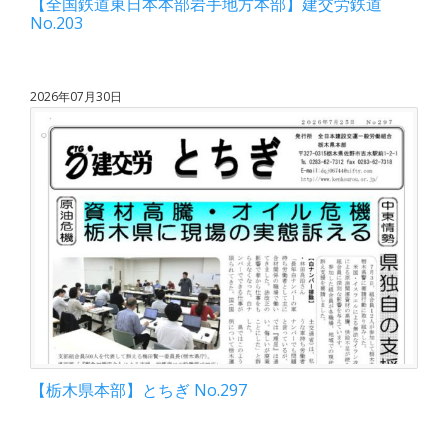
【全国鉄道東日本本部岩手地方本部】建交労鉄道
No.203
2026年07月30日
【栃木県本部】とちぎ No.297