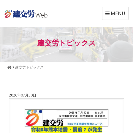
MENU
本
メ
文
ニ
建交労トピックス
へ
ュ
ジ
ー
ャ
へ
ン
ジ
建交労トピックス
プ
ャ
す
ン
る
プ
す
2026年07月30日
る