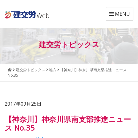
MENU
本
メ
文
ニ
建交労トピックス
へ
ュ
ジ
ー
ャ
へ
ン
ジ
建交労トピックス
地方
【神奈川】神奈川県南支部推進ニュース
プ
ャ
No.35
す
ン
る
プ
す
る
2017年09月25日
【神奈川】神奈川県南支部推進ニュー
ス No.35