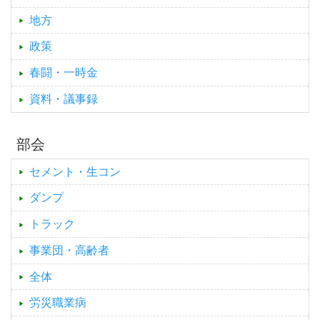
地方
政策
春闘・一時金
資料・議事録
部会
セメント・生コン
ダンプ
トラック
事業団・高齢者
全体
労災職業病