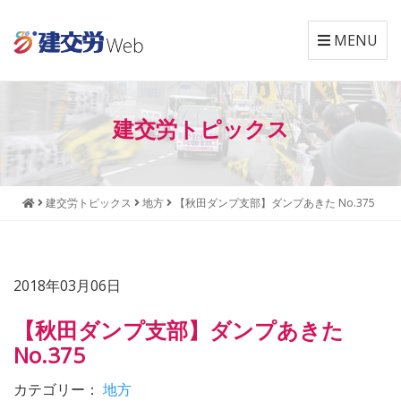
MENU
本
メ
文
ニ
建交労トピックス
へ
ュ
ジ
ー
ャ
へ
ン
ジ
建交労トピックス
地方
【秋田ダンプ支部】ダンプあきた No.375
プ
ャ
す
ン
る
プ
す
2018年03月06日
る
【秋田ダンプ支部】ダンプあきた
No.375
カテゴリー：
地方