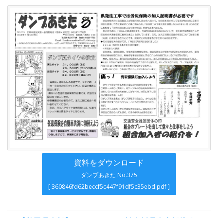
資料をダウンロード
ダンプあきた No.375
[ 360846fd62beccf5c447f91df5c35ebd.pdf ]