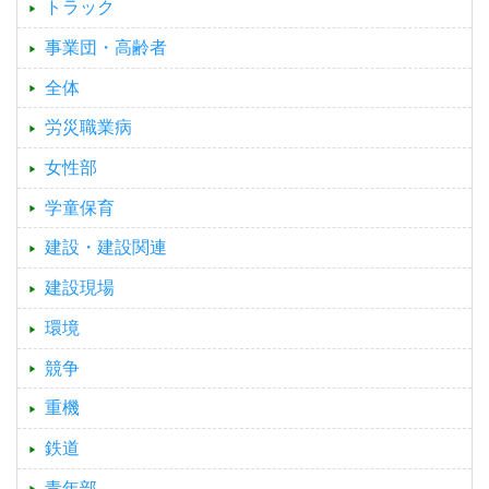
トラック
事業団・高齢者
全体
労災職業病
女性部
学童保育
建設・建設関連
建設現場
環境
競争
重機
鉄道
青年部