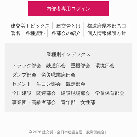
内部者専用ログイン
建交労トピックス
建交労とは
都道府県本部窓口
署名・各種資料
各部会の紹介
個人情報保護方針
業種別インデックス
トラック部会
鉄道部会
重機部会
環境部会
ダンプ部会
労災職業病部会
セメント・生コン部会
競走部会
全国建設・関連部会
建設現場部会
学童保育部会
事業団・高齢者部会
青年部
女性部
© 2026 建交労（全日本建設交運一般労働組合）