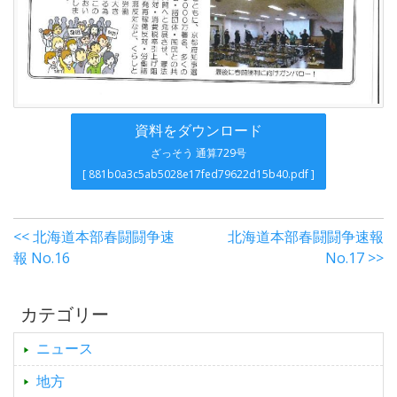
資料をダウンロード
ざっそう 通算729号
[ 881b0a3c5ab5028e17fed79622d15b40.pdf ]
<< 北海道本部春闘闘争速
北海道本部春闘闘争速報
報 No.16
No.17 >>
カテゴリー
ニュース
地方