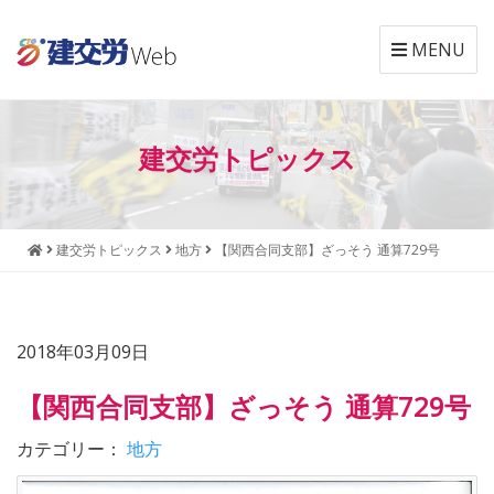
MENU
本
メ
文
ニ
建交労トピックス
へ
ュ
ジ
ー
ャ
へ
ン
ジ
建交労トピックス
地方
【関西合同支部】ざっそう 通算729号
プ
ャ
す
ン
る
プ
す
2018年03月09日
る
【関西合同支部】ざっそう 通算729号
カテゴリー：
地方