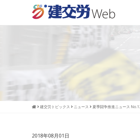
本
メ
文
ニ
へ
ュ
ジ
ー
ャ
へ
ン
ジ
プ
ャ
す
ン
る
プ
す
る
建交労トピックス
ニュース
夏季闘争推進ニュース No.1
2018年08月01日