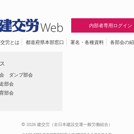
内部者専用ログイン
建交労とは
都道府県本部窓口
署名・各種資料
各部会の紹
ス
会
ダンプ部会
走部会
育部会
© 2026 建交労（全日本建設交運一般労働組合）