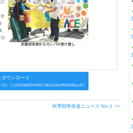
をダウンロード
月1日）
[ c2bf26862f3ffdb518b53e6e0f058688.pdf ]
秋季闘争推進ニュース No.１ >>