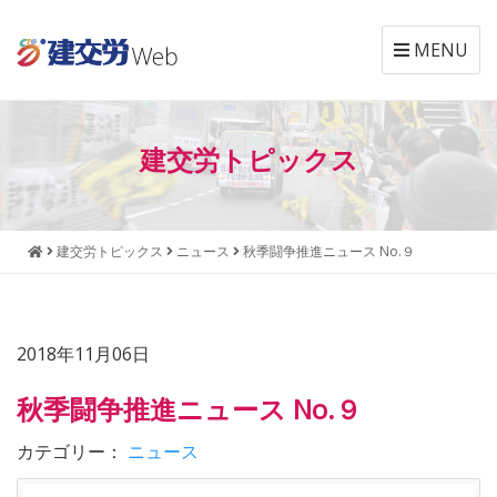
MENU
本
メ
文
ニ
建交労トピックス
へ
ュ
ジ
ー
ャ
へ
ン
ジ
建交労トピックス
ニュース
秋季闘争推進ニュース No.９
プ
ャ
す
ン
る
プ
す
2018年11月06日
る
秋季闘争推進ニュース No.９
カテゴリー：
ニュース