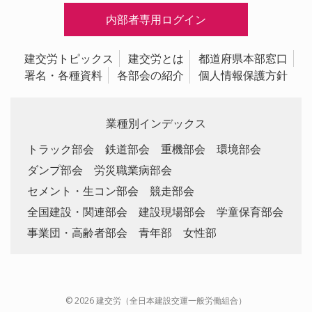
内部者専用ログイン
建交労トピックス
建交労とは
都道府県本部窓口
署名・各種資料
各部会の紹介
個人情報保護方針
業種別インデックス
トラック部会
鉄道部会
重機部会
環境部会
ダンプ部会
労災職業病部会
セメント・生コン部会
競走部会
全国建設・関連部会
建設現場部会
学童保育部会
事業団・高齢者部会
青年部
女性部
© 2026 建交労（全日本建設交運一般労働組合）