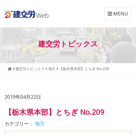
MENU
本
メ
文
ニ
建交労トピックス
へ
ュ
ジ
ー
ャ
へ
ン
ジ
建交労トピックス
地方
【栃木県本部】とちぎ No.209
プ
ャ
す
ン
る
プ
す
2019年04月22日
る
【栃木県本部】とちぎ No.209
カテゴリー：
地方