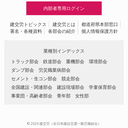
内部者専用ログイン
建交労トピックス
建交労とは
都道府県本部窓口
署名・各種資料
各部会の紹介
個人情報保護方針
業種別インデックス
トラック部会
鉄道部会
重機部会
環境部会
ダンプ部会
労災職業病部会
セメント・生コン部会
競走部会
全国建設・関連部会
建設現場部会
学童保育部会
事業団・高齢者部会
青年部
女性部
© 2026 建交労（全日本建設交運一般労働組合）