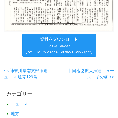
資料をダウンロード
とちぎ No.209
[ cce393d0758e4dd460dfaffc21049580.pdf ]
<< 神奈川県南支部推進ニ
中国地協拡大推進ニュー
ュース 通算129号
ス その④ >>
カテゴリー
ニュース
地方