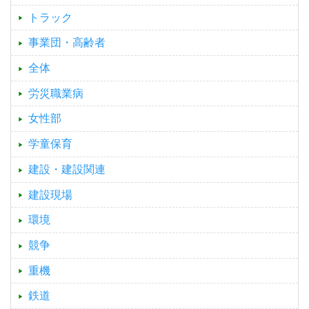
トラック
事業団・高齢者
全体
労災職業病
女性部
学童保育
建設・建設関連
建設現場
環境
競争
重機
鉄道