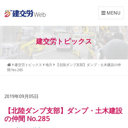
MENU
本
メ
文
ニ
建交労トピックス
へ
ュ
ジ
ー
ャ
へ
ン
ジ
建交労トピックス
地方
【北陸ダンプ支部】ダンプ・土木建設の仲
プ
ャ
間 No.285
す
ン
る
プ
す
る
2019年09月05日
【北陸ダンプ支部】ダンプ・土木建設
の仲間 No.285