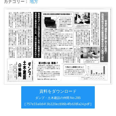
カテゴリー：
地方
資料をダウンロード
ダンプ・土木建設の仲間 No.285
[ 757e33a0d413b220ec896b4fb638fa24.pdf ]