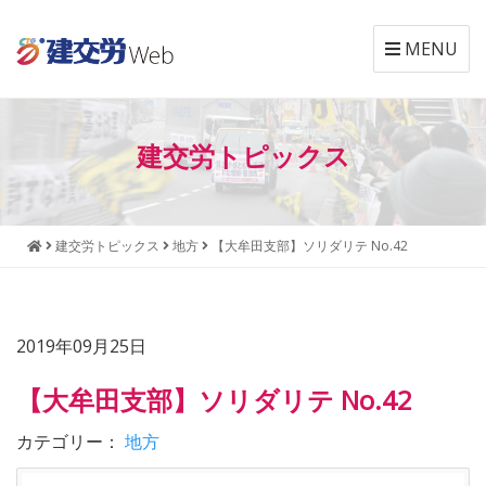
MENU
本
メ
文
ニ
建交労トピックス
へ
ュ
ジ
ー
ャ
へ
ン
ジ
建交労トピックス
地方
【大牟田支部】ソリダリテ No.42
プ
ャ
す
ン
る
プ
す
2019年09月25日
る
【大牟田支部】ソリダリテ No.42
カテゴリー：
地方