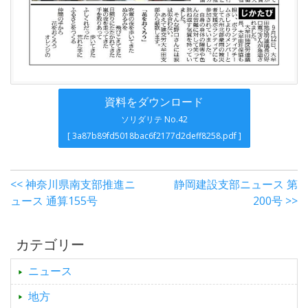
資料をダウンロード
ソリダリテ No.42
[ 3a87b89fd5018bac6f2177d2deff8258.pdf ]
<< 神奈川県南支部推進ニ
静岡建設支部ニュース 第
ュース 通算155号
200号 >>
カテゴリー
ニュース
地方