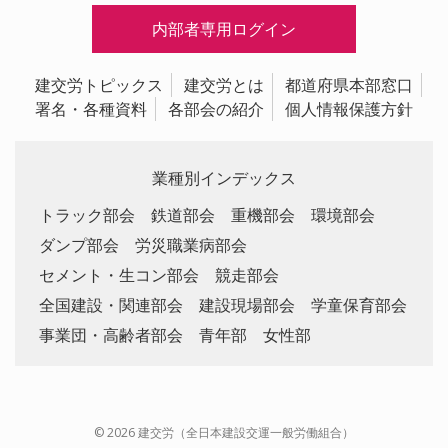
内部者専用ログイン
建交労トピックス
建交労とは
都道府県本部窓口
署名・各種資料
各部会の紹介
個人情報保護方針
業種別インデックス
トラック部会
鉄道部会
重機部会
環境部会
ダンプ部会
労災職業病部会
セメント・生コン部会
競走部会
全国建設・関連部会
建設現場部会
学童保育部会
事業団・高齢者部会
青年部
女性部
© 2026 建交労（全日本建設交運一般労働組合）