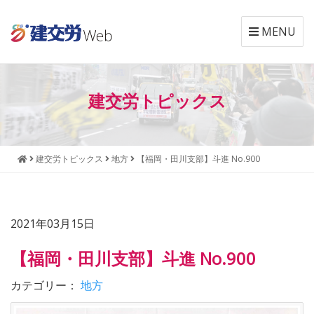
MENU
本
メ
文
ニ
建交労トピックス
へ
ュ
ジ
ー
ャ
へ
ン
ジ
建交労トピックス
地方
【福岡・田川支部】斗進 No.900
プ
ャ
す
ン
る
プ
す
2021年03月15日
る
【福岡・田川支部】斗進 No.900
カテゴリー：
地方