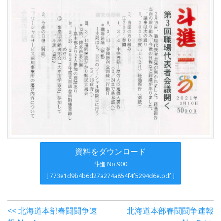
資料をダウンロード
斗進 No.900
[ 773e1d9b4b6d27a274a854f4f5294d6e.pdf ]
<< 北海道本部春闘闘争速
北海道本部春闘闘争速報