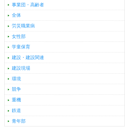
事業団・高齢者
全体
労災職業病
女性部
学童保育
建設・建設関連
建設現場
環境
競争
重機
鉄道
青年部