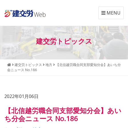
MENU
本
メ
文
ニ
建交労トピックス
へ
ュ
ジ
ー
ャ
へ
ン
ジ
建交労トピックス
地方
【北信越労職合同支部愛知分会】あいち分
プ
ャ
会ニュース No.186
す
ン
る
プ
す
る
2022年01月06日
【北信越労職合同支部愛知分会】あい
ち分会ニュース No.186