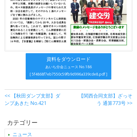
資料をダウンロード
あいち分会ニュース No.186
[ 5f4868f7eb7550c59fb9d996a339cde8.pdf ]
<< 【秋田ダンプ支部】ダ
【関西合同支部】ざっそ
ンプあきた No.421
う 通算773号 >>
カテゴリー
ニュース