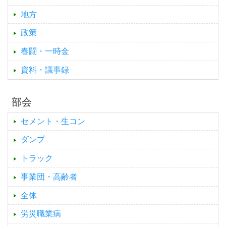
地方
政策
春闘・一時金
資料・議事録
部会
セメント・生コン
ダンプ
トラック
事業団・高齢者
全体
労災職業病