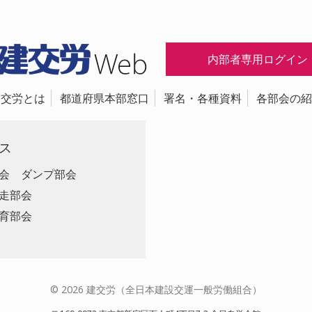
内部者専用ログイン
建交労とは
都道府県本部窓口
署名・各種資料
各部会の紹
ス
会
ダンプ部会
走部会
育部会
© 2026 建交労（全日本建設交運一般労働組合）