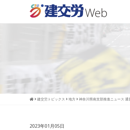
本
メ
文
ニ
へ
ュ
ジ
ー
ャ
へ
ン
ジ
プ
ャ
す
ン
る
プ
す
る
建交労トピックス
地方
神奈川県南支部推進ニュース 通算
2023年01月05日