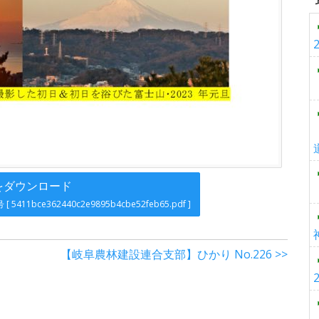
をダウンロード
号
[ 5411bce362440c2e9895b4cbe52feb65.pdf ]
【岐阜農林建設連合支部】ひかり No.226 >>