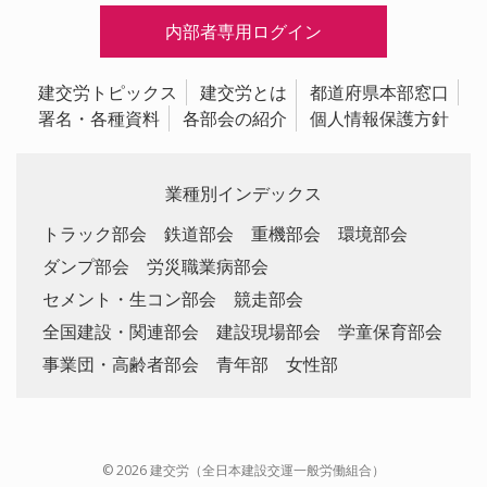
内部者専用ログイン
建交労トピックス
建交労とは
都道府県本部窓口
署名・各種資料
各部会の紹介
個人情報保護方針
業種別インデックス
トラック部会
鉄道部会
重機部会
環境部会
ダンプ部会
労災職業病部会
セメント・生コン部会
競走部会
全国建設・関連部会
建設現場部会
学童保育部会
事業団・高齢者部会
青年部
女性部
© 2026 建交労（全日本建設交運一般労働組合）