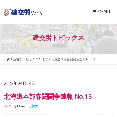
MENU
本
メ
文
ニ
建交労トピックス
へ
ュ
ジ
ー
ャ
へ
ン
ジ
建交労トピックス
地方
北海道本部春闘闘争速報 No.13
プ
ャ
す
ン
る
プ
す
2023年04月24日
る
北海道本部春闘闘争速報 No.13
カテゴリー：
地方