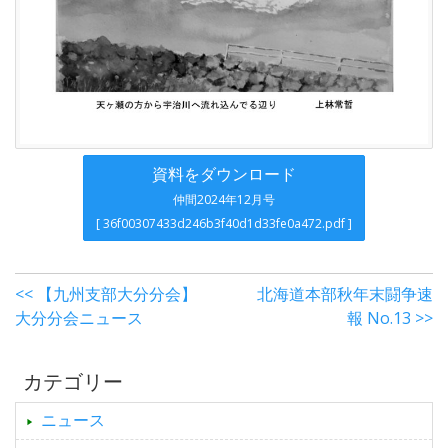
資料をダウンロード
仲間2024年12月号
[ 36f00307433d246b3f40d1d33fe0a472.pdf ]
<< 【九州支部大分分会】
北海道本部秋年末闘争速
大分分会ニュース
報 No.13 >>
カテゴリー
ニュース