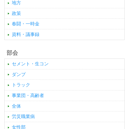
地方
政策
春闘・一時金
資料・議事録
部会
セメント・生コン
ダンプ
トラック
事業団・高齢者
全体
労災職業病
女性部