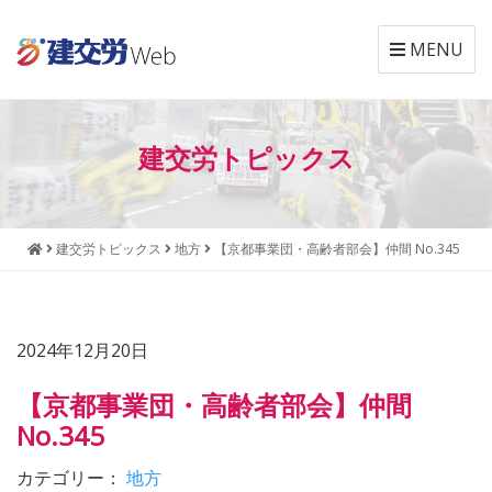
MENU
本
メ
文
ニ
建交労トピックス
へ
ュ
ジ
ー
ャ
へ
ン
ジ
建交労トピックス
地方
【京都事業団・高齢者部会】仲間 No.345
プ
ャ
す
ン
る
プ
す
2024年12月20日
る
【京都事業団・高齢者部会】仲間
No.345
カテゴリー：
地方