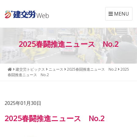
MENU
本
メ
文
ニ
2025春闘推進ニュース No.2
へ
ュ
ジ
ー
ャ
へ
ン
ジ
建交労トピックス
ニュース
2025春闘推進ニュース No.2
2025
プ
ャ
春闘推進ニュース No.2
す
ン
る
プ
す
る
2025年01月30日
2025春闘推進ニュース No.2