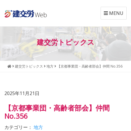
MENU
本
メ
文
ニ
建交労トピックス
へ
ュ
ジ
ー
ャ
へ
ン
ジ
建交労トピックス
地方
【京都事業団・高齢者部会】仲間 No.356
プ
ャ
す
ン
る
プ
す
2025年11月21日
る
【京都事業団・高齢者部会】仲間
No.356
カテゴリー：
地方