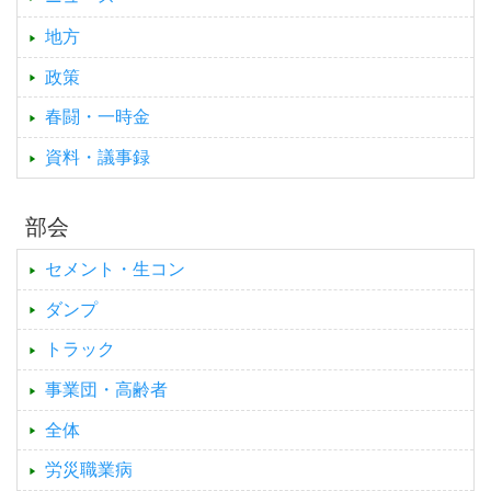
地方
政策
春闘・一時金
資料・議事録
部会
セメント・生コン
ダンプ
トラック
事業団・高齢者
全体
労災職業病