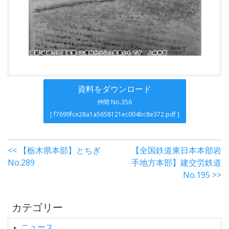
資料をダウンロード
仲間 No.356
[ f7699fce28a1a5658121ec004bc8e372.pdf ]
<< 【栃木県本部】とちぎ
【全国鉄道東日本本部岩
No.289
手地方本部】建交労鉄道
No.195 >>
カテゴリー
ニュース