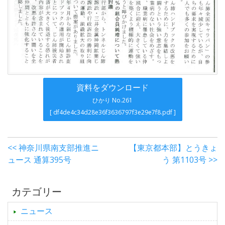
資料をダウンロード
ひかり No.261
[ df4de4c34d28e36f3636797f3e29e7f8.pdf ]
<< 神奈川県南支部推進ニ
【東京都本部】とうきょ
ュース 通算395号
う 第1103号 >>
カテゴリー
ニュース