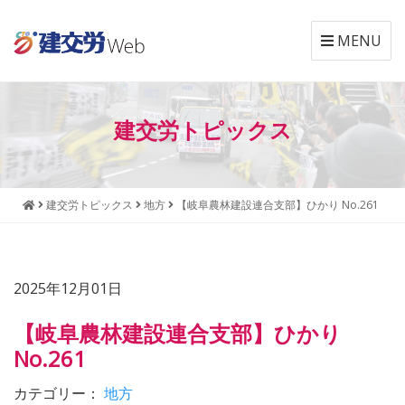
MENU
本
メ
文
ニ
建交労トピックス
へ
ュ
ジ
ー
ャ
へ
ン
ジ
建交労トピックス
地方
【岐阜農林建設連合支部】ひかり No.261
プ
ャ
す
ン
る
プ
す
2025年12月01日
る
【岐阜農林建設連合支部】ひかり
No.261
カテゴリー：
地方