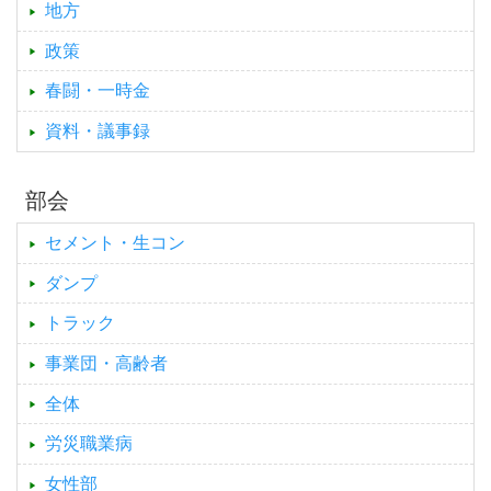
地方
政策
春闘・一時金
資料・議事録
部会
セメント・生コン
ダンプ
トラック
事業団・高齢者
全体
労災職業病
女性部