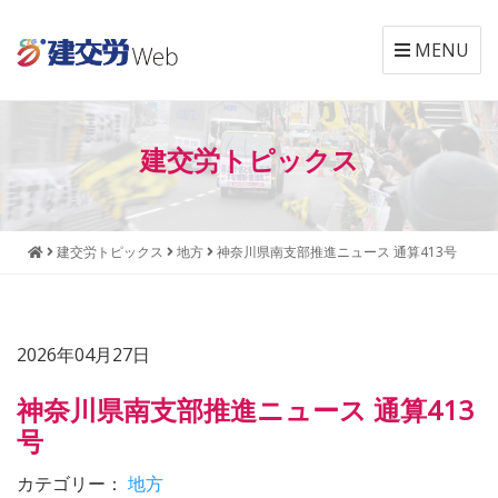
MENU
本
メ
文
ニ
建交労トピックス
へ
ュ
ジ
ー
ャ
へ
ン
ジ
建交労トピックス
地方
神奈川県南支部推進ニュース 通算413号
プ
ャ
す
ン
る
プ
す
2026年04月27日
る
神奈川県南支部推進ニュース 通算413
号
カテゴリー：
地方