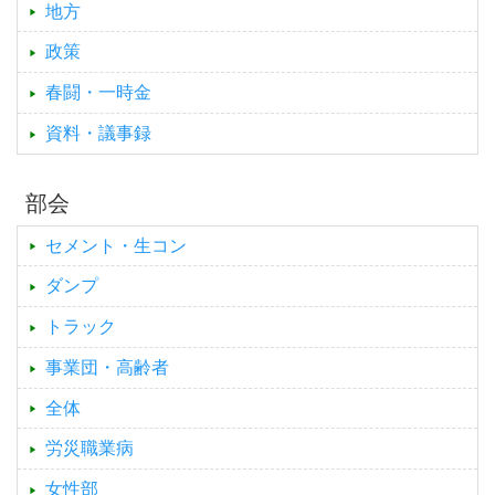
地方
政策
春闘・一時金
資料・議事録
部会
セメント・生コン
ダンプ
トラック
事業団・高齢者
全体
労災職業病
女性部