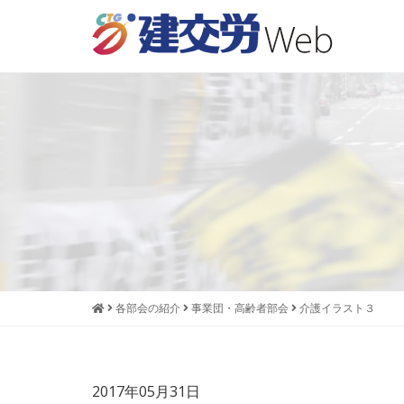
本
メ
文
ニ
へ
ュ
ジ
ー
ャ
へ
ン
ジ
プ
ャ
す
ン
る
プ
す
る
各部会の紹介
事業団・高齢者部会
介護イラスト３
2017年05月31日