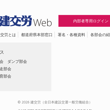
内部者専用ログイン
建交労とは
都道府県本部窓口
署名・各種資料
各部会の紹
ス
会
ダンプ部会
走部会
育部会
© 2026 建交労（全日本建設交運一般労働組合）