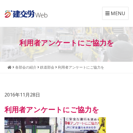
MENU
本
メ
文
ニ
利用者アンケートにご協力を
へ
ュ
ジ
ー
ャ
へ
ン
ジ
各部会の紹介
鉄道部会
利用者アンケートにご協力を
プ
ャ
す
ン
る
プ
す
2016年11月28日
る
利用者アンケートにご協力を