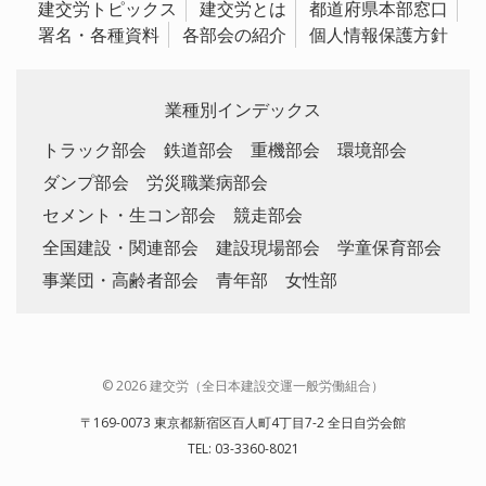
建交労トピックス
建交労とは
都道府県本部窓口
署名・各種資料
各部会の紹介
個人情報保護方針
業種別インデックス
トラック部会
鉄道部会
重機部会
環境部会
ダンプ部会
労災職業病部会
セメント・生コン部会
競走部会
全国建設・関連部会
建設現場部会
学童保育部会
事業団・高齢者部会
青年部
女性部
© 2026 建交労（全日本建設交運一般労働組合）
〒169-0073 東京都新宿区百人町4丁目7-2 全日自労会館
TEL: 03-3360-8021