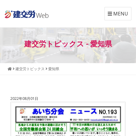
MENU
本
メ
文
ニ
建交労トピックス - 愛知県
へ
ュ
ジ
ー
ャ
へ
ン
ジ
建交労トピックス
愛知県
プ
ャ
す
ン
る
プ
す
2022年08月01日
る