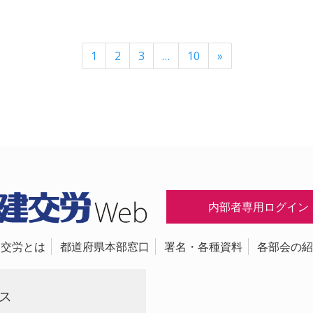
1
2
3
…
10
»
内部者専用ログイン
建交労とは
都道府県本部窓口
署名・各種資料
各部会の紹
ス