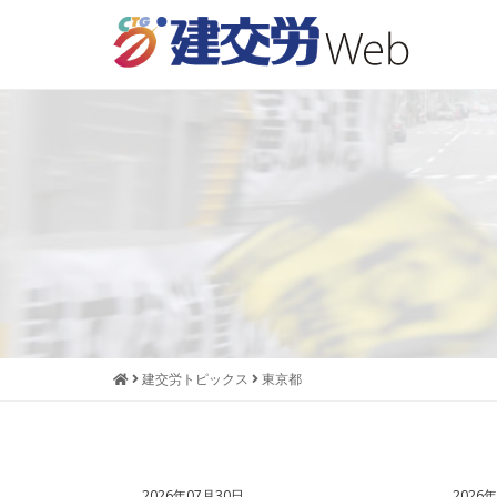
本
メ
文
ニ
へ
ュ
ジ
ー
ャ
へ
ン
ジ
プ
ャ
す
ン
る
プ
す
る
建交労トピックス
東京都
2026年07月30日
2026