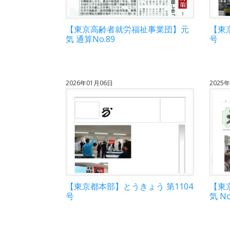
【東京高齢者就労福祉事業団】元
【東
気 通算No.89
号
2026年01月06日
2025
【東京都本部】とうきょう 第1104
【東
号
気 No