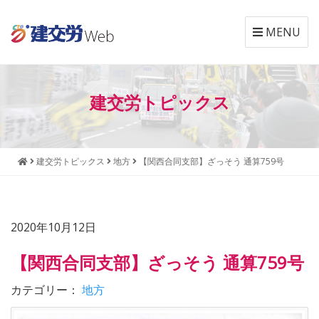
MENU
本
メ
文
ニ
建交労トピックス
へ
ュ
ジ
ー
ャ
へ
ン
ジ
建交労トピックス
地方
【関西合同支部】ざっそう 通算759号
プ
ャ
す
ン
る
プ
す
2020年10月12日
る
【関西合同支部】ざっそう 通算759号
カテゴリー：
地方