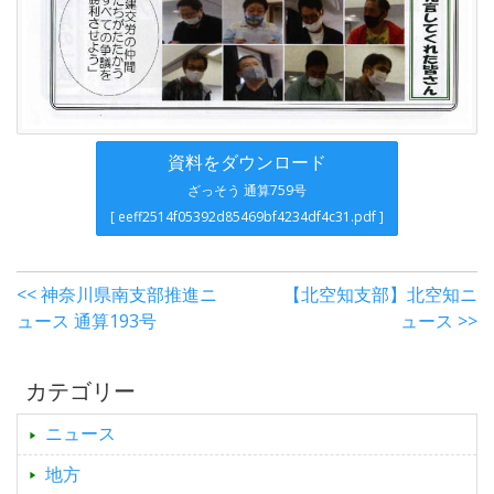
資料をダウンロード
ざっそう 通算759号
[ eeff2514f05392d85469bf4234df4c31.pdf ]
<< 神奈川県南支部推進ニ
【北空知支部】北空知ニ
ュース 通算193号
ュース >>
カテゴリー
ニュース
地方