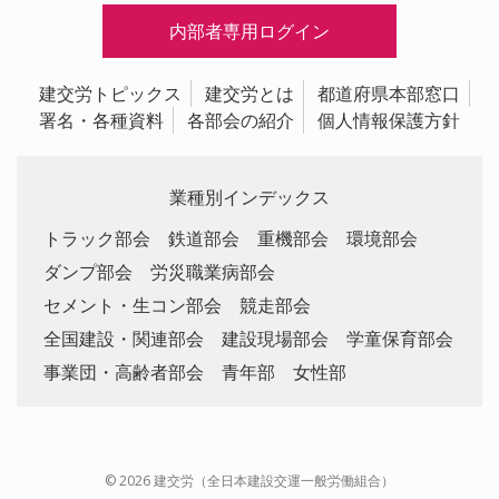
内部者専用ログイン
建交労トピックス
建交労とは
都道府県本部窓口
署名・各種資料
各部会の紹介
個人情報保護方針
業種別インデックス
トラック部会
鉄道部会
重機部会
環境部会
ダンプ部会
労災職業病部会
セメント・生コン部会
競走部会
全国建設・関連部会
建設現場部会
学童保育部会
事業団・高齢者部会
青年部
女性部
© 2026 建交労（全日本建設交運一般労働組合）